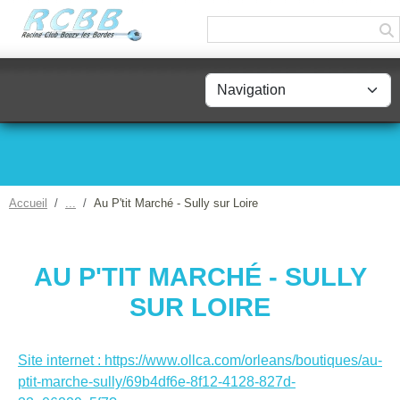
Panneau de gestion des cookies
Accueil
Au P'tit Marché - Sully sur Loire
AU P'TIT MARCHÉ - SULLY
SUR LOIRE
Site internet : https://www.ollca.com/orleans/boutiques/au-
ptit-marche-sully/69b4df6e-8f12-4128-827d-