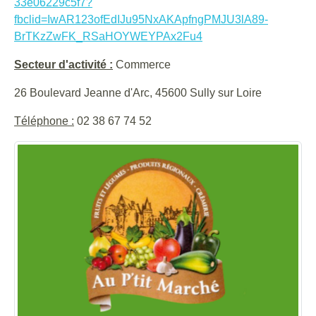
33e06229c5f7?
fbclid=IwAR123ofEdIJu95NxAKApfngPMJU3lA89-
BrTKzZwFK_RSaHOYWEYPAx2Fu4
Secteur d'activité :
Commerce
26 Boulevard Jeanne d'Arc, 45600 Sully sur Loire
Téléphone :
02 38 67 74 52