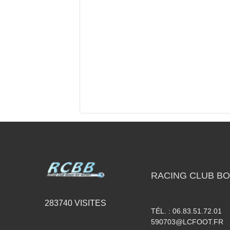
RACING CLUB B
283740
VISITES
TÉL. :
06.83.51.72.01
590703@LCFOOT.FR