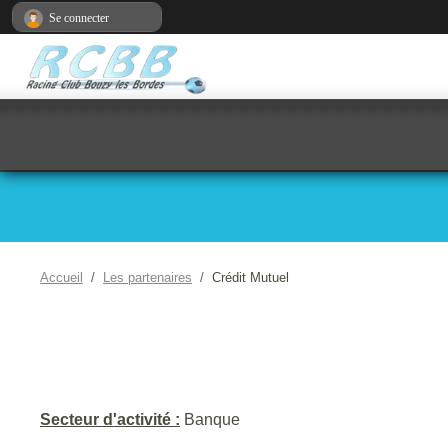
Panneau de gestion des cookies
Se connecter
Accueil
Les partenaires
Crédit Mutuel
Secteur d'activité :
Banque