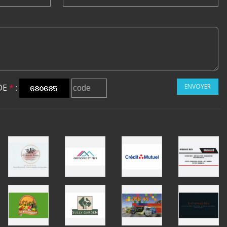
DE
*
:
ENVOYER