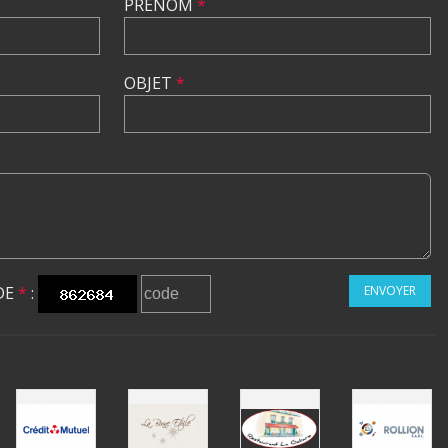
PRÉNOM
*
OBJET
*
DE
*
:
ENVOYER