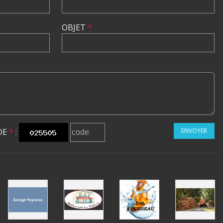
OBJET
*
DE
*
:
ENVOYER