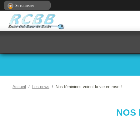
Panneau de gestion des cookies
Se connecter
Accueil
Les news
Nos féminines voient la vie en rose !
NOS 